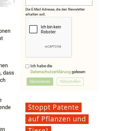
Die E-Mail Adresse, die den Newsletter
erhalten soll.
e
ionen
ht
enen
Ich habe die
Datenschutzerklärung
gelesen
, dass
och
e
Stoppt Patente
sende
auf Pflanzen und
Tiere!
en