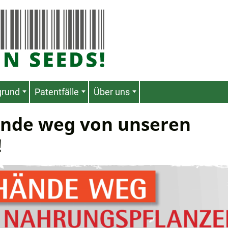
grund
Patentfälle
Über uns
ände weg von unseren
!