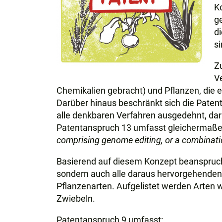
Ko
g
d
si
Z
V
Chemikalien gebracht) und Pflanzen, die
Darüber hinaus beschränkt sich die Paten
alle denkbaren Verfahren ausgedehnt, da
Patentanspruch 13 umfasst gleichermaße
comprising genome editing, or a combinati
Basierend auf diesem Konzept beanspruc
sondern auch alle daraus hervorgehende
Pflanzenarten. Aufgelistet werden Arten 
Zwiebeln.
Patentanspruch 9 umfasst: