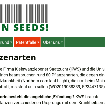
grund
Patentfälle
Über uns
nzenarten
ie Firma Kleinwanzlebener Saatzucht (KWS) und die Unive
ürich beanspruchen rund 80 Pflanzenarten, die gegen ein
lzkrankheit (Northern corn leaf blight), die u.a. beim Mais
uftritt, resistent sein sollen (WO2019038339, EP3447135)
orin besteht die angebliche ‚Erfindung‘?
KWS brachte
flanzen verschiedenen Ursprungs mit dem Krankheitserre