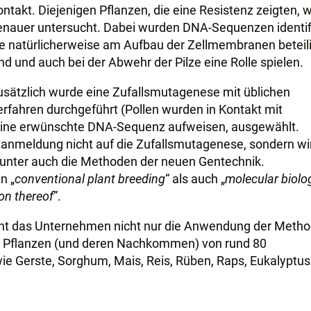
ntakt. Diejenigen Pflanzen, die eine Resistenz zeigten, 
enauer untersucht. Dabei wurden DNA-Sequenzen identifi
ie natürlicherweise am Aufbau der Zellmembranen beteil
nd und auch bei der Abwehr der Pilze eine Rolle spielen.
usätzlich wurde eine Zufallsmutagenese mit üblichen
erfahren durchgeführt (Pollen wurden in Kontakt mit
 eine erwünschte DNA-Sequenz aufweisen, ausgewählt.
tanmeldung nicht auf die Zufallsmutagenese, sondern wi
runter auch die Methoden der neuen Gentechnik.
n „
conventional plant breeding
“ als auch „
molecular biolo
on thereof
”.
ht das Unternehmen nicht nur die Anwendung der Metho
n Pflanzen (und deren Nachkommen) von rund 80
wie Gerste, Sorghum, Mais, Reis, Rüben, Raps, Eukalyptu