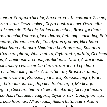
usom, Sorghum bicolor, Saccharum officinarium, Zea spp
yza minuta, Oryza saliva, Oryza australiensis, Oryza alta,
cale cereale, Triticale, Malus domestica, Brachypodium
 tauschii, Daucus glochidiatus, Beta spp., including Bet
icatus, Daucus carota, Eucalyptus grandis, Nicotiana
s, Nicotiana tabacum, Nicotiana benthamiana, Solanum
ea canephora, Vitis vinifera, Erythrante guttata, Genlise
is, Arabidopsis arenosa, Arabidopsis lyrata, Arabidopsis
ucihimalaya wallichii, Cardamine nexuosa, Lepidium
lmarabidopsis pumila, Arabis hirsute, Brassica napus,
hanus sativus, Brassica juncacea, Brassica nigra, Eruca
is, Jatropha curcas, Populus trichocarpa, Medicago
ugum, Cicer arietinum, Cicer reticulatum, Cicer judaicum,
eoides, Phaseolus vulgaris, Glycine max, Gossypium sp.,
renia fournieri, Allium cepa, Allium fistulosum, Allium