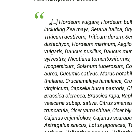
„[…] Hordeum vulgare, Hordeum bulb
including Zea mays, Setaria italica, Or
Triticum aestivum, Triticum durum, Se
distachyon, Hordeum marinum, Aegilops
vulgaris, Daucus pusillus, Daucus mur
sylvestris, Nicotiana tomentosiformi
lycopersicum, Solanum tuberosum, Coff
aurea, Cucumis sativus, Marus notabil
thaliana, Crucihimalaya himalaica, Cr
virginicum, Capsella bursa pastoris, O
Brassica oleracea, Brassica rapa, Rap
vesicaria subsp. sativa, Citrus sinens
truncatula, Cicer yamashitae, Cicer bij
Cajanus cajanifolius, Cajanus scaraba
Astragalus sinicus, Lotus japonicas, To