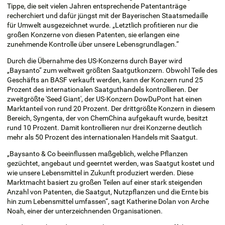
Tippe, die seit vielen Jahren entsprechende Patentanträge
recherchiert und dafür jüngst mit der Bayerischen Staatsmedaille
für Umwelt ausgezeichnet wurde. „Letztlich profitieren nur die
großen Konzerne von diesen Patenten, sie erlangen eine
zunehmende Kontrolle über unsere Lebensgrundlagen.“
Durch die Übernahme des US-Konzerns durch Bayer wird
„Baysanto“ zum weltweit größten Saatgutkonzern. Obwohl Teile des
Geschäfts an BASF verkauft werden, kann der Konzern rund 25
Prozent des internationalen Saatguthandels kontrollieren. Der
zweitgrößte 'Seed Giant', der US-Konzern DowDuPont hat einen
Marktanteil von rund 20 Prozent. Der drittgrößte Konzern in diesem
Bereich, Syngenta, der von ChemChina aufgekauft wurde, besitzt
rund 10 Prozent. Damit kontrollieren nur drei Konzerne deutlich
mehr als 50 Prozent des internationalen Handels mit Saatgut.
„Baysanto & Co beeinflussen maßgeblich, welche Pflanzen
gezüchtet, angebaut und geerntet werden, was Saatgut kostet und
wie unsere Lebensmittel in Zukunft produziert werden. Diese
Marktmacht basiert zu großen Teilen auf einer stark steigenden
Anzahl von Patenten, die Saatgut, Nutzpflanzen und die Ernte bis
hin zum Lebensmittel umfassen“, sagt Katherine Dolan von Arche
Noah, einer der unterzeichnenden Organisationen.