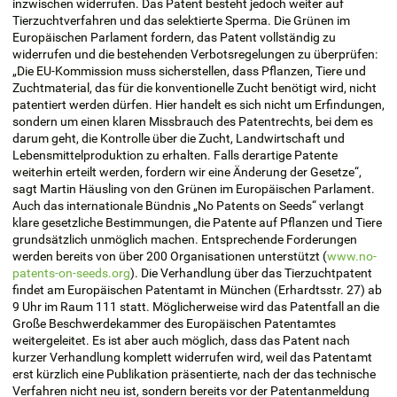
inzwischen widerrufen. Das Patent besteht jedoch weiter auf
Tierzuchtverfahren und das selektierte Sperma. Die Grünen im
Europäischen Parlament fordern, das Patent vollständig zu
widerrufen und die bestehenden Verbotsregelungen zu überprüfen:
„Die EU-Kommission muss sicherstellen, dass Pflanzen, Tiere und
Zuchtmaterial, das für die konventionelle Zucht benötigt wird, nicht
patentiert werden dürfen. Hier handelt es sich nicht um Erfindungen,
sondern um einen klaren Missbrauch des Patentrechts, bei dem es
darum geht, die Kontrolle über die Zucht, Landwirtschaft und
Lebensmittelproduktion zu erhalten. Falls derartige Patente
weiterhin erteilt werden, fordern wir eine Änderung der Gesetze“,
sagt Martin Häusling von den Grünen im Europäischen Parlament.
Auch das internationale Bündnis „No Patents on Seeds“ verlangt
klare gesetzliche Bestimmungen, die Patente auf Pflanzen und Tiere
grundsätzlich unmöglich machen. Entsprechende Forderungen
werden bereits von über 200 Organisationen unterstützt (
www.no-
patents-on-seeds.org
). Die Verhandlung über das Tierzuchtpatent
findet am Europäischen Patentamt in München (Erhardtsstr. 27) ab
9 Uhr im Raum 111 statt. Möglicherweise wird das Patentfall an die
Große Beschwerdekammer des Europäischen Patentamtes
weitergeleitet. Es ist aber auch möglich, dass das Patent nach
kurzer Verhandlung komplett widerrufen wird, weil das Patentamt
erst kürzlich eine Publikation präsentierte, nach der das technische
Verfahren nicht neu ist, sondern bereits vor der Patentanmeldung