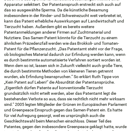
Apparatur selektiert. Der Patentanspruch erstreckt sich auch auf
das so ausgewählte Sperma. Da die künstliche Besamung
insbesondere in der Rinder- und Schweinezucht weit verbreitet ist,
kann das Patent erhebliche Auswirkungen auf Landwirtschaft und
Tierzucht haben. Außerdem gibt es bereits weitere
Patentanmeldungen anderer Firmen auf Zuchtmaterial und
Nutztiere. Das Samen-Patent könnte für die Tierzucht zu einem
ähnlichen Präzedenzfall werden wie das Brokkoli- und Tomaten-
Patent für die Pflanzenzucht. „Das Patentamt steht vor der Frage,
ob biologisches Material dadurch zur Erfindung werden kann, wenn
es durch bestimmte automatisierte Verfahren sortiert worden ist.
Wenn dem so ist, lassen sich in Zukunft vielleicht auch große Tiere,
die durch bestimmte Methoden von kleineren Tieren getrennt
wurden, als Erfindung beanspruchen.“ So erklärt Ruth Tippe von
„Kein Patent auf Leben!“ die Absurdität der Patentansprüche.
„Eigentlich dürfen Patente auf konventionelle Tierzucht
grundsätzlich nicht erteilt werden, aber das Patentamt legt die
bestehenden Verbote so aus, dass sie rechtlich nicht mehr wirksam
sind.“ 2005 legten Mitglieder der Grünen im Europäischen Parlament
und Greenpeace Einspruch gegen das Samen-Patent ein. Es hatte
für viel Aufregung gesorgt, weil es ursprünglich auch die
Geschlechtswahl beim Menschen einschloss. Dieser Teil des
Patentes, gegen den insbesondere Greenpeace geklagt hatte, wurde