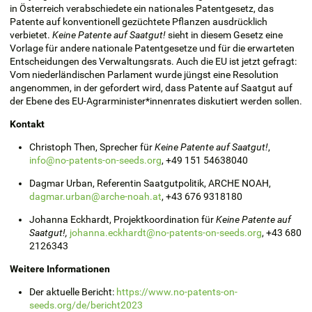
in Österreich verabschiedete ein nationales Patentgesetz, das
Patente auf konventionell gezüchtete Pflanzen ausdrücklich
verbietet.
Keine Patente auf Saatgut!
sieht in diesem Gesetz eine
Vorlage für andere nationale Patentgesetze und für die erwarteten
Entscheidungen des Verwaltungsrats. Auch die EU ist jetzt gefragt:
Vom niederländischen Parlament wurde jüngst eine Resolution
angenommen, in der gefordert wird, dass Patente auf Saatgut auf
der Ebene des EU-Agrarminister*innenrates diskutiert werden sollen.
Kontakt
Christoph Then, Sprecher für
Keine Patente auf Saatgut!
,
info@no-patents-on-seeds.org
,
+49 151 54638040
Dagmar
Urban
, Referentin Saatgutpolitik, ARCHE NOAH,
dagmar.urban@arche-noah.at
,
+43 676 9318180
Johanna Eckhardt, Projektkoordination für
Keine Patente auf
Saatgut!,
johanna.eckhardt@no-patents-on-seeds.org
, +43 680
2126343
Weitere Informationen
Der aktuelle Bericht:
https://www.no-patents-on-
seeds.org/de/bericht2023