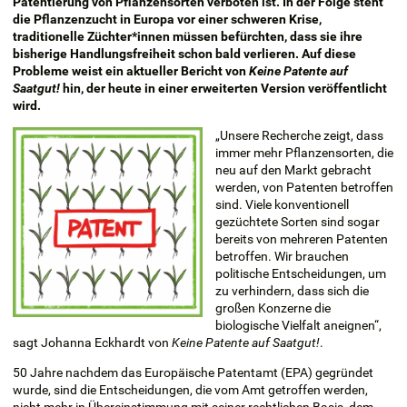
Patentierung von Pflanzensorten verboten ist. In der Folge steht
die Pflanzenzucht in Europa vor einer schweren Krise,
traditionelle Züchter*innen müssen befürchten, dass sie ihre
bisherige Handlungsfreiheit schon bald verlieren. Auf diese
Probleme weist ein aktueller Bericht von
Keine Patente auf
Saatgut!
hin, der heute in einer erweiterten Version veröffentlicht
wird.
„Unsere Recherche zeigt, dass
immer mehr Pflanzensorten, die
neu auf den Markt gebracht
werden, von Patenten betroffen
sind. Viele konventionell
gezüchtete Sorten sind sogar
bereits von mehreren Patenten
betroffen. Wir brauchen
politische Entscheidungen, um
zu verhindern, dass sich die
großen Konzerne die
biologische Vielfalt aneignen“,
sagt Johanna Eckhardt von
Keine Patente auf Saatgut!
.
50 Jahre nachdem das Europäische Patentamt (EPA) gegründet
wurde, sind die Entscheidungen, die vom Amt getroffen werden,
nicht mehr in Übereinstimmung mit seiner rechtlichen Basis, dem