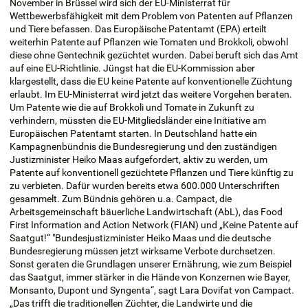
November in Brüssel wird sich der EU-Ministerrat für
Wettbewerbsfähigkeit mit dem Problem von Patenten auf Pflanzen
und Tiere befassen. Das Europäische Patentamt (EPA) erteilt
weiterhin Patente auf Pflanzen wie Tomaten und Brokkoli, obwohl
diese ohne Gentechnik gezüchtet wurden. Dabei beruft sich das Amt
auf eine EU-Richtlinie. Jüngst hat die EU-Kommission aber
klargestellt, dass die EU keine Patente auf konventionelle Züchtung
erlaubt. Im EU-Ministerrat wird jetzt das weitere Vorgehen beraten.
Um Patente wie die auf Brokkoli und Tomate in Zukunft zu
verhindern, müssten die EU-Mitgliedsländer eine Initiative am
Europäischen Patentamt starten. In Deutschland hatte ein
Kampagnenbündnis die Bundesregierung und den zuständigen
Justizminister Heiko Maas aufgefordert, aktiv zu werden, um
Patente auf konventionell gezüchtete Pflanzen und Tiere künftig zu
zu verbieten. Dafür wurden bereits etwa 600.000 Unterschriften
gesammelt. Zum Bündnis gehören u.a. Campact, die
Arbeitsgemeinschaft bäuerliche Landwirtschaft (AbL), das Food
First Information and Action Network (FIAN) und „Keine Patente auf
Saatgut!“ "Bundesjustizminister Heiko Maas und die deutsche
Bundesregierung müssen jetzt wirksame Verbote durchsetzen.
Sonst geraten die Grundlagen unserer Ernährung, wie zum Beispiel
das Saatgut, immer stärker in die Hände von Konzernen wie Bayer,
Monsanto, Dupont und Syngenta“, sagt Lara Dovifat von Campact.
„Das trifft die traditionellen Züchter, die Landwirte und die