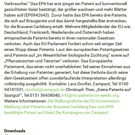
Verbraucher.“ Das EPA hat erst jüngst ein Patent auf konventionell
gezüchteten Salat bestätigt, der größer wachsen und mehr Blätter
haben soll (EP0942643). Zuvor hatte das EPA bereits drei Patente,
die sich auf Braugerste und das damit hergestellte Bier erstrecken,
für die Brauerei Carlsberg erteilt. Mehrere Mitgliedsländer der EU wie
Deutschland, Frankreich, Niederlande und Österreich haben
entsprechende Patente bereits in ihren nationalen Gesetzen
verboten. Auch das EU-Parlament fordert schon seit einiger Zeit
einen Stopp dieser Patente. Laut den europäischen Patentgesetzen
sind Patente auf „im Wesentlichen biologische Züchtung“ sowie auf
„Pflanzensorten und Tierarten“ verboten. Das Europäische
Patentamt, das einen nicht unerheblichen Teil seiner Einnahmen aus
der Erteilung von Patenten generiert, hat diese Verbote durch seine
dem Gesetzestext offen zuwiderlaufende Interpretation allerdings
vollständig ausgehöhlt. Kontakte: Lara Dovifat, Campact, Tel: 0160
94741031,
dovifat@campact.de
Christoph Then, „Keine Patente auf
Saatgut!“, Tel 0151 56438040,
info@no-patents-on-seeds.org
Weitere Informationen:
Die Stellungnahme der EU-Kommission
Meldung über Patente der Brauerei Carlsberg
Das vom EPA
bestätigte Patent auf Salat
Die Kampagne von Campact
Downloads