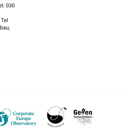
l. 030
, Tel
bau,