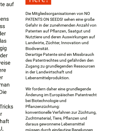
nte auf
Die Mitgliedsorganisationen von NO
tens
PATENTS ON SEEDS! sehen eine große
Gefahr in der zunehmenden Anzahl von
ass
Patenten auf Pflanzen, Saatgut und
der
Nutztiere und deren Auswirkungen auf
das
Landwirte, Züchter, Innovation und
gig
Biodiversität.
Derartige Patente sind ein Missbrauch
 der
des Patentrechtes und gefährden den
weise
Zugang zu grundlegenden Ressourcen
ere
in der Landwirtschaft und
er
Lebensmittelproduktion.
n man
Wir fordern daher eine grundlegende
Die
Änderung im Europäischen Patentrecht
bei Biotechnologie und
Tricks
Pflanzenzüchtung:
konventionelle Verfahren zur Züchtung,
r
Zuchtmaterial, Tiere, Pflanzen und
haft
daraus gewonnene Lebensmittel
U,
müssen durch eindeutige Regelungen