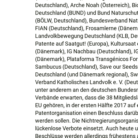
Deutschland), Arche Noah (Österreich), B
Deutschland (BUND) und Bund Naturschutz
(BÖLW, Deutschland), Bundesverband Natu
FIAN (Deutschland), Frosamlerne (Dänema
Landvolkbewegung Deutschland (KLB, Deut
Patente auf Saatgut! (Europa), Kultursaat
(Dänemark), IG Nachbau (Deutschland), IG
(Dänemark), Plataforma Transgénicos Fora
Sambucus (Deutschland), Save our Seeds
Deutschland (und Dänemark regional), Sw
Verband Katholisches Landvolk e. V. (Deuts
unter anderem an den deutschen Bundesmin
Verbände erwarten, dass die 38 Mitglieds
EU gehören, in der ersten Hälfte 2017 auf
Patentorganisation einen Beschluss darüb
werden sollen. Die Nichtregierungsorganis
lückenlose Verbote einsetzt. Auch heute
Beschlüsse werden allerdings frühestens 