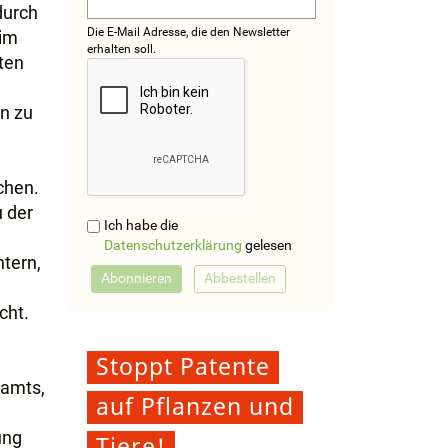
durch
Die E-Mail Adresse, die den Newsletter
 im
erhalten soll.
ten
an zu
chen.
 der
Ich habe die
Datenschutzerklärung
gelesen
tern,
n
cht.
Stoppt Patente
tamts,
auf Pflanzen und
ung
Tiere!