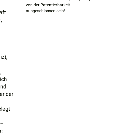
von der Patentierbarkeit
ausgeschlossen sein!
aft
,
e
iz),
,
ich
und
er der
elegt
 –
e: