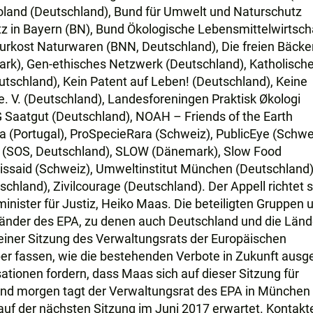
ioland (Deutschland), Bund für Umwelt und Naturschutz
 in Bayern (BN), Bund Ökologische Lebensmittelwirtsch
rkost Naturwaren (BNN, Deutschland), Die freien Bäcker
rk), Gen-ethisches Netzwerk (Deutschland), Katholisch
schland), Kein Patent auf Leben! (Deutschland), Keine
 e. V. (Deutschland), Landesforeningen Praktisk Økologi
 Saatgut (Deutschland), NOAH – Friends of the Earth
 (Portugal), ProSpecieRara (Schweiz), PublicEye (Schwe
 (SOS, Deutschland), SLOW (Dänemark), Slow Food
issaid (Schweiz), Umweltinstitut München (Deutschland)
chland), Zivilcourage (Deutschland). Der Appell richtet s
ister für Justiz, Heiko Maas. Die beteiligten Gruppen 
länder des EPA, zu denen auch Deutschland und die Länd
 einer Sitzung des Verwaltungsrats der Europäischen
er fassen, wie die bestehenden Verbote in Zukunft ausg
ationen fordern, dass Maas sich auf dieser Sitzung für
 und morgen tagt der Verwaltungsrat des EPA in München
auf der nächsten Sitzung im Juni 2017 erwartet. Kontakt