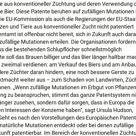
ste aus konventioneller Züchtung und deren Verwendung 
e Bier. Diese Patente beruhen auf zufälligen Mutationen
die EU-Kommission als auch die Regierungen der EU-Staa
nzen und Tiere aus konventioneller Zucht nicht patentiert
tamt ist offenbar nicht bereit, sich in Zukunft auch dar
 zufällige Mutationen erteilen. Die Organisationen fordern
 dass die bestehenden Schlupflöcher schnellstmöglich
e soll das Brauen billiger und das Bier länger haltbar ma
h zweimal verdienen: am Verkauf des Biers und am Anbau
dere Züchter daran hindern, eine noch bessere Gerste zu
rktmacht weiter aus – zum Schaden von Landwirten, Züch
nen. „Wenn zufällige Mutationen im Erbgut von Pflanze
dung zu beanspruchen, stimmt das ganze Patentsystem ni
 länger zusehen, sondern dafür sorgen, dass in Europa die
en Interessen der Konzerne haben“, sagt Ursula Hudson,
Geht es nach den Vorstellungen des Europäischen Paten
natürliche Mutationen entdeckt oder bei denen zufällige
unft patentierbar. Im Bereich der konventionellen Zücht