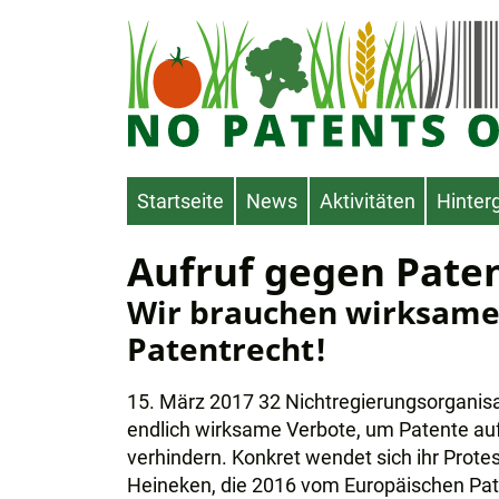
Direkt
zum
Inhalt
Main
Startseite
News
Aktivitäten
Hinter
navigation
Aufruf gegen Paten
Wir brauchen wirksame
Patentrecht!
15. März 2017 32 Nichtregierungsorganisat
endlich wirksame Verbote, um Patente auf
verhindern. Konkret wendet sich ihr Prote
Heineken, die 2016 vom Europäischen Pa