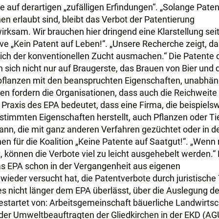
te auf derartigen „zufälligen Erfindungen“. „Solange Pate
en erlaubt sind, bleibt das Verbot der Patentierung
rksam. Wir brauchen hier dringend eine Klarstellung sei
ative „Kein Patent auf Leben!“. „Unsere Recherche zeigt, d
eich der konventionellen Zucht ausmachen.“ Die Patente 
sich nicht nur auf Braugerste, das Brauen von Bier und 
enpflanzen mit den beanspruchten Eigenschaften, unabhän
n fordern die Organisationen, dass auch die Reichweite
e Praxis des EPA bedeutet, dass eine Firma, die beispiels
stimmten Eigenschaften herstellt, auch Pflanzen oder Ti
nn, die mit ganz anderen Verfahren gezüchtet oder in d
en für die Koalition „Keine Patente auf Saatgut!“. „Wen
, können die Verbote viel zu leicht ausgehebelt werden.“ 
as EPA schon in der Vergangenheit aus eigenen
ieder versucht hat, die Patentverbote durch juristische 
 es nicht länger dem EPA überlässt, über die Auslegung de
estartet von: Arbeitsgemeinschaft bäuerliche Landwirtsc
der Umweltbeauftragten der Gliedkirchen in der EKD (AG